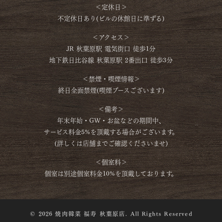
＜定休日＞
不定休日あり(ビルの休館日に準ずる)
＜アクセス＞
JR 秋葉原駅 電気街口 徒歩1分
地下鉄日比谷線 秋葉原駅 2番出口 徒歩3分
＜禁煙・喫煙情報＞
終日全面禁煙(喫煙ブースございます)
＜備考＞
年末年始・GW・お盆などの期間中、
サービス料金5%を頂戴する場合がございます。
(詳しくは店舗までご確認くださいませ)
＜個室料＞
個室は別途個室料金10%を頂戴しております。
© 2026 焼肉韓菜 福寿 秋葉原店. All Rights Reserved