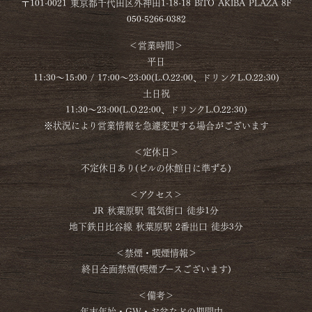
〒101-0021 東京都千代田区外神田1-18-18 BiTO AKIBA PLAZA 8F
050-5266-0382
＜営業時間＞
平日
11:30～15:00 / 17:00～23:00(L.O.22:00、ドリンクL.O.22:30)
土日祝
11:30～23:00(L.O.22:00、ドリンクL.O.22:30)
※状況により営業情報を急遽変更する場合がございます
＜定休日＞
不定休日あり(ビルの休館日に準ずる)
＜アクセス＞
JR 秋葉原駅 電気街口 徒歩1分
地下鉄日比谷線 秋葉原駅 2番出口 徒歩3分
＜禁煙・喫煙情報＞
終日全面禁煙(喫煙ブースございます)
＜備考＞
年末年始・GW・お盆などの期間中、